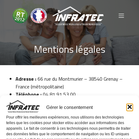
Mentions légales
Adresse :
66 rue du Montmurier – 38540 Grenay –
France (métropolitaine)
Téléphone :
04 81 91 53 00
Directeur de la publication :
Wilfried Bousquet
Gérer le consentement
Crédit photo :
Pixabay.com
Hébergeur :
OVH – 2 rue Kellermann – 59100 Roubaix –
Pour offrir les meilleures expériences, nous utilisons des technologies
telles que les cookies pour stocker et/ou accéder aux informations des
France
appareils. Le fait de consentir à ces technologies nous permettra de traiter
des données telles que le comportement de navigation ou les ID uniques